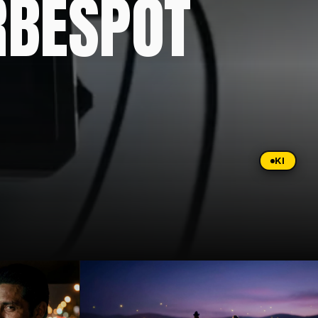
RBESPOT
KI