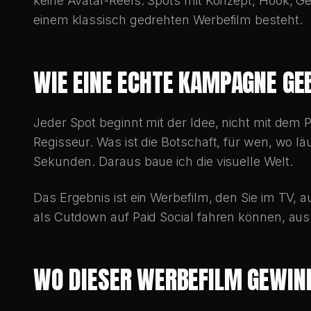
keine Avatar-Reels. Spots mit Konzept, Hook, G
einem klassisch gedrehten Werbefilm besteht.
WIE EINE ECHTE KAMPAGNE GE
Jeder Spot beginnt mit der Idee, nicht mit dem 
Regisseur. Was ist die Botschaft, für wen, wo lä
Sekunden. Daraus baue ich die visuelle Welt.
Das Ergebnis ist ein Werbefilm, den Sie im TV,
als Cutdown auf Paid Social fahren können, aus 
WO DIESER WERBEFILM GEWIN