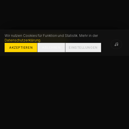
Wir nutzen Cookies für Funktion und Statistik. Mehr in der
Datenschutzerklärung
.
PROJEKT STARTEN
FAQ
KONTAKT
AKZEPTIEREN
ABLEHNEN
EINSTELLUNGEN
Chris Jean (Christopher Johann) is a Creative Director, AI
—
TEILEN
DIESE SEITE TEILEN
LINK KOPIEREN