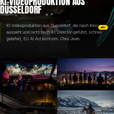
KI-VIDEOPRODUKTION AUS
DÜSSELDORF
BRANDING & DESIGN
WEB DESIGN
KI-Videoproduktion aus Düsseldorf, die nach Kino
KI
aussieht und nicht nach KI. Director-geführt, schnell
geliefert, EU AI Act konform. Chris Jean.
KI-LÖSUNGEN
BLOG
DE
01
02
EN