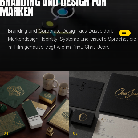
BRANDING UND DESIGN FÜR
MARKEN
BRANDING & DESIGN
WEB DESIGN
Branding und Corporate Design aus Düsseldorf.
KI
Markendesign, Identity-Systeme und visuelle Sprache, die
im Film genauso trägt wie im Print. Chris Jean.
KI-LÖSUNGEN
BLOG
DE
EN
01
02